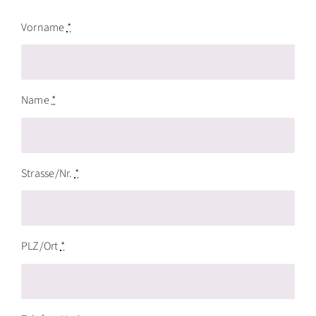
Vorname
*
Name
*
Strasse/Nr.
*
PLZ/Ort
*